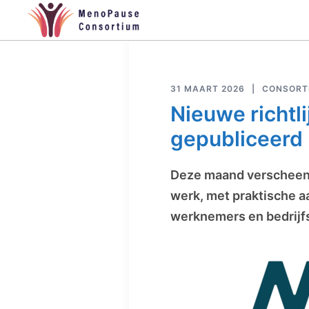
Ga
naar
de
inhoud
31 MAART 2026
CONSORT
Nieuwe richtl
gepubliceerd
Deze maand verscheen 
werk, met praktische 
werknemers en bedrijf