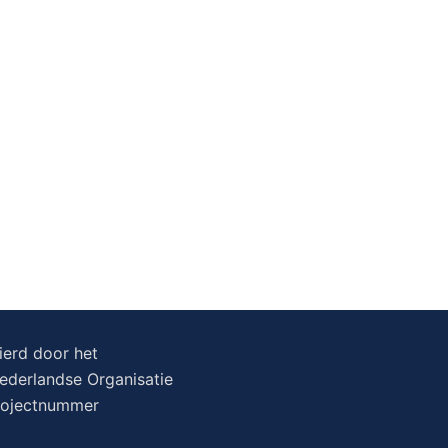
erd door het
erlandse Organisatie
rojectnummer