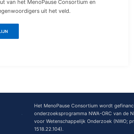
ut van het MenoPause Consortium en
egenwoordigers uit het veld.
LIJN
Het MenoPause Consortium wordt gefinanci
onderzoeksprogramma NWA-ORC van de Ned
voor Wetenschappelijk Onderzoek (NWO; p
1518.22.104).