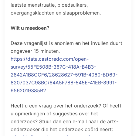
laatste menstruatie, bloedsuikers,
overgangsklachten en slaapproblemen.
Wilt u meedoen?
Deze vragenlijst is anoniem en het invullen duurt
ongeveer 15 minuten.
https://data.castoredc.com/open-
survey/55FE508B-367C-418A-B4B3-
2842A1B8CCF6/28628627-591B-4060-BD69-
8207037C98BC/64A5F788-545E-41EB-8991-
9562019385B2
Heeft u een vraag over het onderzoek? Of heeft
u opmerkingen of suggesties over het
onderzoek? Stuur dan een e-mail naar de arts-
onderzoeker die het onderzoek coördineert: