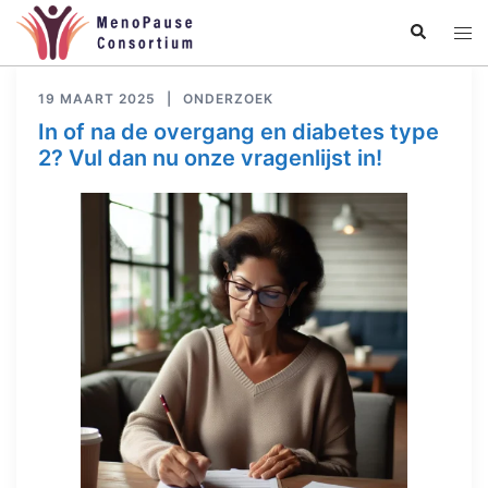
Ga
Zoeken
Tog
naar
men
de
inhoud
19 MAART 2025
ONDERZOEK
In of na de overgang en diabetes type
2? Vul dan nu onze vragenlijst in!